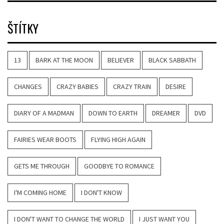
ŠTÍTKY
13
BARK AT THE MOON
BELIEVER
BLACK SABBATH
CHANGES
CRAZY BABIES
CRAZY TRAIN
DESIRE
DIARY OF A MADMAN
DOWN TO EARTH
DREAMER
DVD
FAIRIES WEAR BOOTS
FLYING HIGH AGAIN
GETS ME THROUGH
GOODBYE TO ROMANCE
I'M COMING HOME
I DON'T KNOW
I DON'T WANT TO CHANGE THE WORLD
I JUST WANT YOU