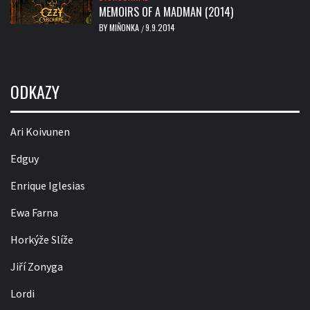
MEMOIRS OF A MADMAN (2014)
BY
MIŇONKA
9.9.2014
/
ODKAZY
Ari Koivunen
Edguy
Enrique Iglesias
Ewa Farna
Horkýže Slíže
Jiří Zonyga
Lordi