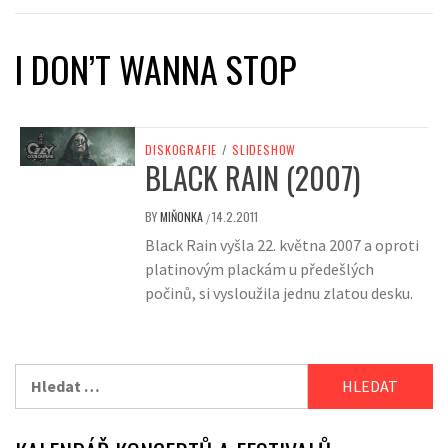
I DON’T WANNA STOP
DISKOGRAFIE
/
SLIDESHOW
BLACK RAIN (2007)
BY
MIŇONKA
14.2.2011
/
Black Rain vyšla 22. května 2007 a oproti
platinovým plackám u předešlých
počinů, si vysloužila jednu zlatou desku.
Vyhledávání