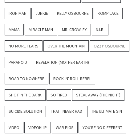
IRON MAN
JUNKIE
KELLY OSBOURNE
KOMPILACE
MAMA
MIRACLE MAN
MR. CROWLEY
N.I.B.
NO MORE TEARS
OVER THE MOUNTAIN
OZZY OSBOURNE
PARANOID
REVELATION (MOTHER EARTH)
ROAD TO NOWHERE
ROCK 'N' ROLL REBEL
SHOT IN THE DARK
SO TIRED
STEAL AWAY (THE NIGHT)
SUICIDE SOLUTION
THAT I NEVER HAD
THE ULTIMATE SIN
VIDEO
VIDEOKLIP
WAR PIGS
YOU'RE NO DIFFERENT