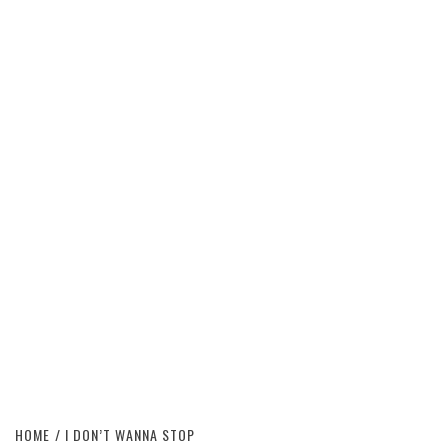
HOME
I DON’T WANNA STOP